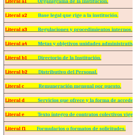
Literal a1
Organigrama de la Institución.
Literal a2
Base legal que rige a la institución.
Literal a3
Regulaciones y procedimientos internos.
Literal a4
Metas y objetivos unidades administrativ
Literal b1
Directorio de la Institución.
Literal b2
Distributivo del Personal.
Literal c
Remuneración mensual por puesto.
Literal d
Servicios que ofrece y la forma de acceder
Literal e
Texto íntegro de contratos colectivos vige
Literal f1
Formularios o formatos de solicitudes.