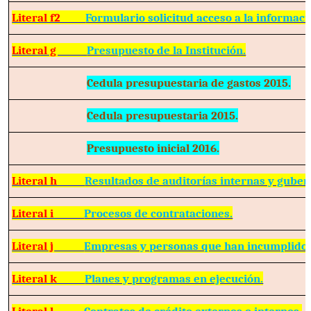
Literal f2
Formulario solicitud acceso a la informaci
Literal g
Presupuesto de la Institución.
Cedula presupuestaria de gastos 2015.
Cedula presupuestaria 2015.
Presupuesto inicial 2016.
Literal h
Resultados de auditorías internas y gube
Literal i
Procesos de contrataciones.
Literal j
Empresas y personas que han incumplido 
Literal k
Planes y programas en ejecución.
Literal l
Contratos de crédito externos o internos.